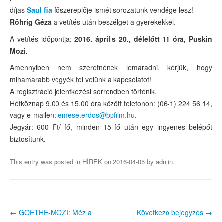
díjas
Budapest 150
Saul fia
főszereplője ismét sorozatunk vendége lesz!
Röhrig Géza
a vetítés után beszélget a gyerekekkel.
Hot topic
A vetítés időpontja:
2016. április 20., délelőtt 11 óra, Puskin
Fedezd fel a mozit!
Mozi.
Amennyiben nem szeretnének lemaradni, kérjük, hogy
Fiatalokról fiataloknak
mihamarabb vegyék fel velünk a kapcsolatot!
Dokumentumfilmek
A regisztráció jelentkezési sorrendben történik.
Hétköznap 9.00 és 15.00 óra között telefonon: (06-1) 224 56 14,
Magyar filmtöri
vagy e-mailen:
emese.erdos@bpfilm.hu
.
Jegyár: 600 Ft/ fő, minden 15 fő után egy ingyenes belépőt
Kultfilmek
biztosítunk.
Tabu
This entry was posted in
HÍREK
on
2016-04-05
by
admin
.
Mélyvíz
Ünnepek, emléknapok
Az 1956-os forradalom ünnepe – október 23.
←
GOETHE-MOZI: Méz a
Következő bejegyzés
→
Post navigation