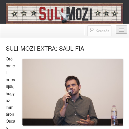
SuliMozi – A Budapest Film Zrt.
iskolai programja
A SULIMOZIRÓL
SULI-MOZI EXTRA: SAUL FIA
A SuliMoziról
Örö
mme
Filmesek a SuliMoziról
l
Pedagógusok a SuliMoziról
értes
ítjük,
SuliMozisok mondták
hogy
az
Cikkek a SuliMoziról
imm
Az OFOE ajánlása
áron
Osca
FILMEK
r-