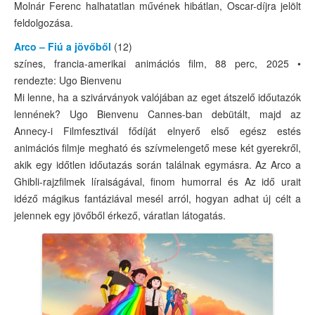
Molnár Ferenc halhatatlan művének hibátlan, Oscar-díjra jelölt
feldolgozása.
Arco – Fiú a jövőből
(12)
színes, francia-amerikai animációs film, 88 perc, 2025 •
rendezte: Ugo Bienvenu
Mi lenne, ha a szivárványok valójában az eget átszelő időutazók
lennének? Ugo Bienvenu Cannes-ban debütált, majd az
Annecy-i Filmfesztivál fődíját elnyerő első egész estés
animációs filmje megható és szívmelengető mese két gyerekről,
akik egy időtlen időutazás során találnak egymásra. Az Arco a
Ghibli-rajzfilmek líraiságával, finom humorral és Az idő urait
idéző mágikus fantáziával mesél arról, hogyan adhat új célt a
jelennek egy jövőből érkező, váratlan látogatás.