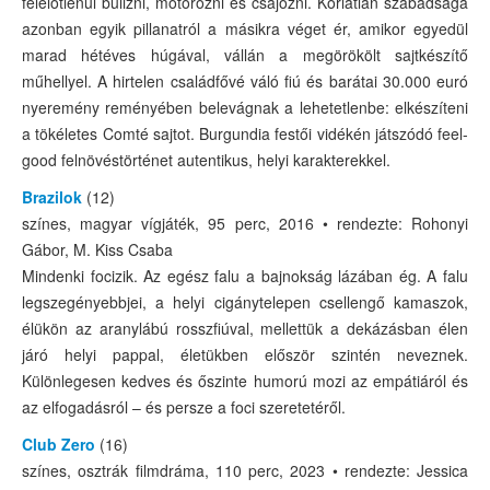
felelőtlenül bulizni, motorozni és csajozni. Korlátlan szabadsága
azonban egyik pillanatról a másikra véget ér, amikor egyedül
marad hétéves húgával, vállán a megörökölt sajtkészítő
műhellyel. A hirtelen családfővé váló fiú és barátai 30.000 euró
nyeremény reményében belevágnak a lehetetlenbe: elkészíteni
a tökéletes Comté sajtot. Burgundia festői vidékén játszódó feel-
good felnövéstörténet autentikus, helyi karakterekkel.
Brazilok
(12)
színes, magyar vígjáték, 95 perc, 2016 • rendezte: Rohonyi
Gábor, M. Kiss Csaba
Mindenki focizik. Az egész falu a bajnokság lázában ég. A falu
legszegényebbjei, a helyi cigánytelepen csellengő kamaszok,
élükön az aranylábú rosszfiúval, mellettük a dekázásban élen
járó helyi pappal, életükben először szintén neveznek.
Különlegesen kedves és őszinte humorú mozi az empátiáról és
az elfogadásról – és persze a foci szeretetéről.
Club Zero
(16)
színes, osztrák filmdráma, 110 perc, 2023 • rendezte: Jessica