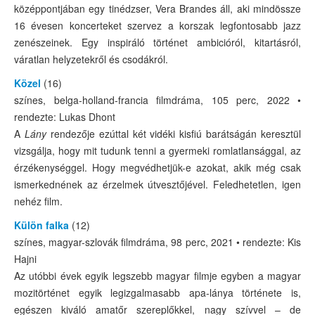
középpontjában egy tinédzser, Vera Brandes áll, aki mindössze
16 évesen koncerteket szervez a korszak legfontosabb jazz
zenészeinek. Egy inspiráló történet ambicióról, kitartásról,
váratlan helyzetekről és csodákról.
Közel
(16)
színes, belga-holland-francia filmdráma, 105 perc, 2022 •
rendezte: Lukas Dhont
A
Lány
rendezője ezúttal két vidéki kisfiú barátságán keresztül
vizsgálja, hogy mit tudunk tenni a gyermeki romlatlansággal, az
érzékenységgel. Hogy megvédhetjük-e azokat, akik még csak
ismerkednének az érzelmek útvesztőjével. Feledhetetlen, igen
nehéz film.
Külön falka
(12)
színes, magyar-szlovák filmdráma, 98 perc, 2021 • rendezte: Kis
Hajni
Az utóbbi évek egyik legszebb magyar filmje egyben a magyar
mozitörténet egyik legizgalmasabb apa-lánya története is,
egészen kiváló amatőr szereplőkkel, nagy szívvel – de