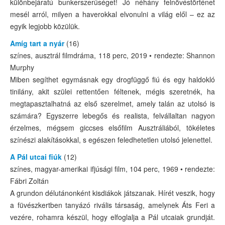
különbejáratú bunkerszerűséget! Jó néhány felnövéstörténet
mesél arról, milyen a haverokkal elvonulni a világ elől – ez az
egyik legjobb közülük.
Amíg tart a nyár
(16)
színes, ausztrál filmdráma, 118 perc, 2019 • rendezte: Shannon
Murphy
Miben segíthet egymásnak egy drogfüggő fiú és egy haldokló
tinilány, akit szülei rettentően féltenek, mégis szeretnék, ha
megtapasztalhatná az első szerelmet, amely talán az utolsó is
számára? Egyszerre lebegős és realista, felvállaltan nagyon
érzelmes, mégsem giccses elsőfilm Ausztráliából, tökéletes
színészi alakításokkal, s egészen feledhetetlen utolsó jelenettel.
A Pál utcai fiúk
(12)
színes, magyar-amerikai ifjúsági film, 104 perc, 1969 • rendezte:
Fábri Zoltán
A grundon délutánonként kisdiákok játszanak. Hírét veszik, hogy
a füvészkertben tanyázó rivális társaság, amelynek Áts Feri a
vezére, rohamra készül, hogy elfoglalja a Pál utcaiak grundját.