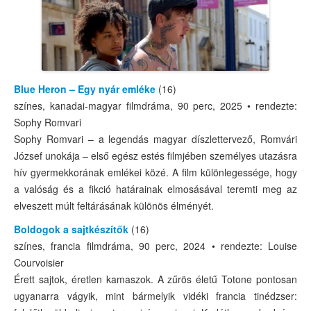
Blue Heron – Egy nyár emléke
(16)
színes, kanadai-magyar filmdráma, 90 perc, 2025 • rendezte:
Sophy Romvari
Sophy Romvari – a legendás magyar díszlettervező, Romvári
József unokája – első egész estés filmjében személyes utazásra
hív gyermekkorának emlékei közé. A film különlegessége, hogy
a valóság és a fikció határainak elmosásával teremti meg az
elveszett múlt feltárásának különös élményét.
Boldogok a sajtkészítők
(16)
színes, francia filmdráma, 90 perc, 2024 • rendezte: Louise
Courvoisier
Érett sajtok, éretlen kamaszok. A zűrös életű Totone pontosan
ugyanarra vágyik, mint bármelyik vidéki francia tinédzser: