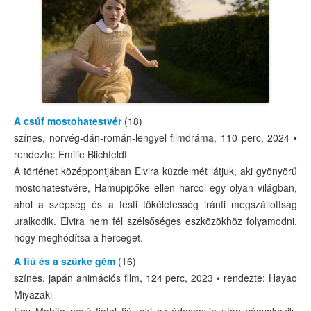
Karácsony – december 24.
A Magyar Kultúra Napja – január 22.
A Holokauszt Nemzetközi Emléknapja – január 27.
A Kommunizmus Áldozatainak Emléknapja – február 25.
Az 1848–49-es forradalom és szabadságharc ünnepe – már
A csúf mostohatestvér
(18)
színes, norvég-dán-román-lengyel filmdráma, 110 perc, 2024 •
Húsvét
rendezte: Emilie Blichfeldt
A történet középpontjában Elvira küzdelmét látjuk, aki gyönyörű
A Föld Napja – április 22.
mostohatestvére, Hamupipőke ellen harcol egy olyan világban,
Kereshető filmlista
ahol a szépség és a testi tökéletesség iránti megszállottság
uralkodik. Elvira nem fél szélsőséges eszközökhöz folyamodni,
Archívum
hogy meghódítsa a herceget.
MOZIK
A fiú és a szürke gém
(16)
színes, japán animációs film, 124 perc, 2023 • rendezte: Hayao
IDŐPONTFOGLALÁS
Miyazaki
Egy Mahito nevű fiatal fiú, aki az édesanyja után vágyakozik,