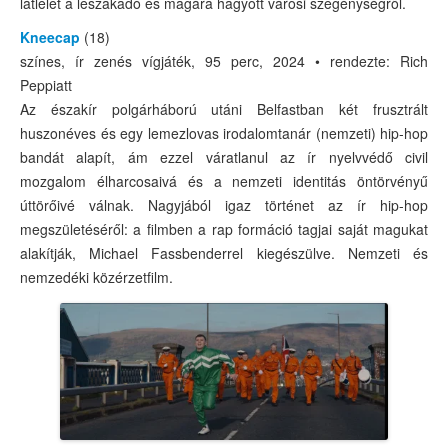
látlelet a leszakadó és magára hagyott városi szegénységről.
Kneecap
(18)
színes, ír zenés vígjáték, 95 perc, 2024 • rendezte: Rich
Peppiatt
Az északír polgárháború utáni Belfastban két frusztrált
huszonéves és egy lemezlovas irodalomtanár (nemzeti) hip-hop
bandát alapít, ám ezzel váratlanul az ír nyelvvédő civil
mozgalom élharcosaivá és a nemzeti identitás öntörvényű
úttörőivé válnak. Nagyjából igaz történet az ír hip-hop
megszületéséről: a filmben a rap formáció tagjai saját magukat
alakítják, Michael Fassbenderrel kiegészülve. Nemzeti és
nemzedéki közérzetfilm.