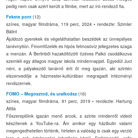
pedig nem csak azért került a filmbe, mert az író-rendező fia.
Fekete pont
(12)
színes, magyar filmdráma, 119 perc, 2024 • rendezte: Szimler
Bálint
Ájuldozó gyerekek és végeláthatatlan beszédek az ünnepélyes
tanévnyitón. Finomfőzelék és hipós felmosóvíz jellegzetes szaga
a menzán. A Berlinből hazaköltözött tízéves Palkó csodálkozva
szemléli egy átlagos magyar iskola mindennapjait. Egyedül Juci
néni, a pályakezdő tanárnő érti őt meg igazán, aki szintén
elszenvedője a házmester-kultúrában megragadt intézményi
rendszernek.
FOMO – Megosztod, és uralkodsz
(16)
színes, magyar filmdráma, 91 perc, 2019 • rendezte: Hartung
Attila
Főszereplőink igazán menő arcok, s szinte mindenről videót
készítenek a YouTube-ra. Ám amikor egy házibulin valami
megengedhetetlen történik, hirtelen a valóság is csak egy verzió
lesz a sok értelmezési lehetőség közül. Szókimondó, erős