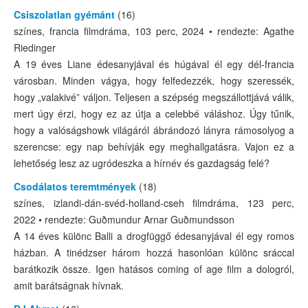
Csiszolatlan gyémánt
(16)
színes, francia filmdráma, 103 perc, 2024 • rendezte: Agathe
Riedinger
A 19 éves Liane édesanyjával és húgával él egy dél-francia
városban. Minden vágya, hogy felfedezzék, hogy szeressék,
hogy „valakivé” váljon. Teljesen a szépség megszállottjává válik,
mert úgy érzi, hogy ez az útja a celebbé váláshoz. Úgy tűnik,
hogy a valóságshowk világáról ábrándozó lányra rámosolyog a
szerencse: egy nap behívják egy meghallgatásra. Vajon ez a
lehetőség lesz az ugródeszka a hírnév és gazdagság felé?
Csodálatos teremtmények
(18)
színes, izlandi-dán-svéd-holland-cseh filmdráma, 123 perc,
2022 • rendezte: Guðmundur Arnar Guðmundsson
A 14 éves különc Balli a drogfüggő édesanyjával él egy romos
házban. A tinédzser három hozzá hasonlóan különc sráccal
barátkozik össze. Igen hatásos coming of age film a dologról,
amit barátságnak hívnak.