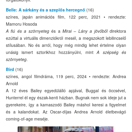
Belle: A sárkány és a szeplős hercegnő
(16)
színes, japán animációs film, 122 perc, 2021 • rendezte:
Mamoru Hosoda
A fiú és a szörnyeteg
és a
Mirai – Lány a jövőből
direktora
ezúttal a virtuális dimenziókról mesél, a megszokott lebilincselő
stílusában. No és arról, hogy még mindig lehet értelme olyan
unásig ismert sztorikhoz hozzányúlni, mint
A
szépség és
szörnyeteg
.
Bird
(16)
színes, angol filmdráma, 119 perc, 2024 • rendezte: Andrea
Arnold
A 12 éves Bailey egyedülálló apjával, Buggal és öccsével,
Hunterrel él egy észak-kenti házban. Bugnak nem sok ideje jut a
gyerekeire, így a kamaszodó Bailey máshol keresi a figyelmet
és a kalandokat. Az Oscar-díjas Andrea Arnold életbevágó
coming-of-age meséje.