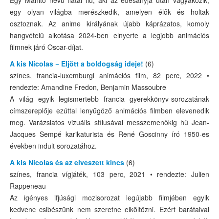
SULIJEGY
egy olyan világba merészkedik, amelyen élők és holtak
GALÉRIA
osztoznak. Az anime királyának újabb káprázatos, komoly
hangvételű alkotása 2024-ben elnyerte a legjobb animációs
TÁMOGATÓK, PARTNEREK
filmnek járó Oscar-díjat.
KAPCSOLAT
A kis Nicolas − Eljött a boldogság ideje!
(6)
színes, francia-luxemburgi animációs film, 82 perc, 2022 •
rendezte: Amandine Fredon, Benjamin Massoubre
A világ egyik legismertebb francia gyerekkönyv-sorozatának
címszereplője ezúttal lenyűgöző animációs filmben elevenedik
meg. Varázslatos vizuális stílusával messzemenőkig hű Jean-
Jacques Sempé karikaturista és René Goscinny író 1950-es
években indult sorozatához.
A kis Nicolas és az elveszett kincs
(6)
színes, francia vígjáték, 103 perc, 2021 • rendezte: Julien
Rappeneau
Az igényes ifjúsági mozisorozat legújabb filmjében egyik
kedvenc csibészünk nem szeretne elköltözni. Ezért barátaival