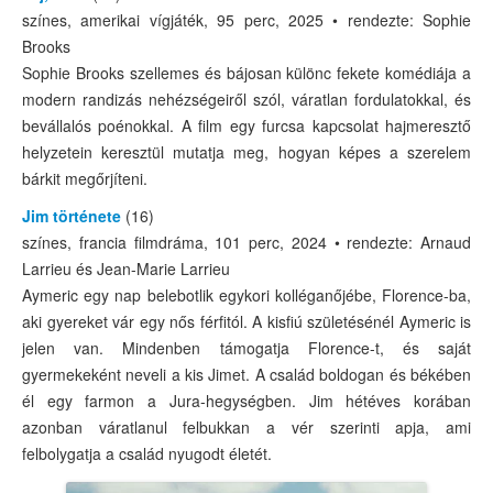
színes, amerikai vígjáték, 95 perc, 2025 • rendezte: Sophie
Brooks
Sophie Brooks szellemes és bájosan különc fekete komédiája a
modern randizás nehézségeiről szól, váratlan fordulatokkal, és
bevállalós poénokkal. A film egy furcsa kapcsolat hajmeresztő
helyzetein keresztül mutatja meg, hogyan képes a szerelem
bárkit megőrjíteni.
Jim története
(16)
színes, francia filmdráma, 101 perc, 2024 • rendezte: Arnaud
Larrieu és Jean-Marie Larrieu
Aymeric egy nap belebotlik egykori kolléganőjébe, Florence-ba,
aki gyereket vár egy nős férfitól. A kisfiú születésénél Aymeric is
jelen van. Mindenben támogatja Florence-t, és saját
gyermekeként neveli a kis Jimet. A család boldogan és békében
él egy farmon a Jura-hegységben. Jim hétéves korában
azonban váratlanul felbukkan a vér szerinti apja, ami
felbolygatja a család nyugodt életét.