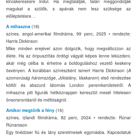
kincskeresésre indul. Ha megtalálják, talán meggondolják
magukat a szülők, s apának nem lesz szüksége az
előléptetésre…
A mihaszna
(18)
színes, angol-amerikai filmdráma, 99 perc, 2025 • rendezte:
Harris Dickinson
Mike minden erejével azon dolgozik, hogy megváltozzon az
élete. Ha az önpusztítás ördögi vágyát képes lenne leküzdeni,
akár még célba is érhetne a boldoguláshoz vezető keskeny
ösvényen. A korábban színészként ismert Harris Dickinson (
A
szomorúság háromszöge
,
Jókislány
,
Vaskarom
) első rendezése
költői és abszurd látomás London peremkerületeiről. A
mihaszna piti figurák hétköznapjain keresztül mesél hitelesen
önsorsrontásról és méltóságról.
Amikor megtörik a fény
(16)
színes, izlandi filmdráma, 82 perc, 2024 • rendezte: Rúnar
Rúnarsson
Egy tinédzser fiú és lány szerelmesek egymásba. Kapcsolatuk