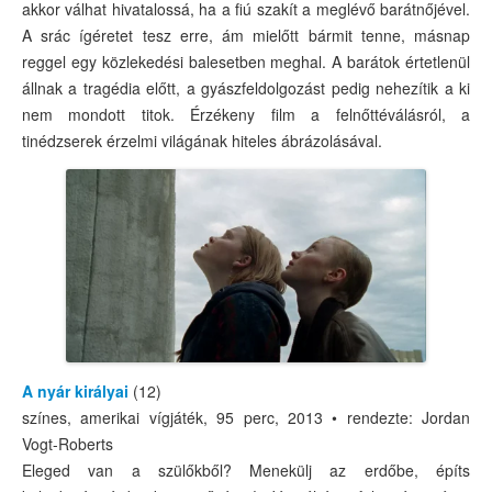
akkor válhat hivatalossá, ha a fiú szakít a meglévő barátnőjével.
A srác ígéretet tesz erre, ám mielőtt bármit tenne, másnap
reggel egy közlekedési balesetben meghal. A barátok értetlenül
állnak a tragédia előtt, a gyászfeldolgozást pedig nehezítik a ki
nem mondott titok. Érzékeny film a felnőttéválásról, a
tinédzserek érzelmi világának hiteles ábrázolásával.
A nyár királyai
(12)
színes, amerikai vígjáték, 95 perc, 2013 • rendezte: Jordan
Vogt-Roberts
Eleged van a szülőkből? Menekülj az erdőbe, építs