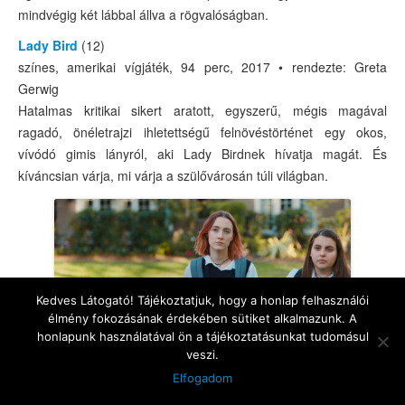
mindvégig két lábbal állva a rögvalóságban.
Lady Bird
(12)
színes, amerikai vígjáték, 94 perc, 2017 • rendezte: Greta
Gerwig
Hatalmas kritikai sikert aratott, egyszerű, mégis magával
ragadó, önéletrajzi ihletettségű felnövéstörténet egy okos,
vívódó gimis lányról, aki Lady Birdnek hívatja magát. És
kíváncsian várja, mi várja a szülővárosán túli világban.
Kedves Látogató! Tájékoztatjuk, hogy a honlap felhasználói
élmény fokozásának érdekében sütiket alkalmazunk. A
honlapunk használatával ön a tájékoztatásunkat tudomásul
veszi.
Elfogadom
Lángszív – Vadon és szabadon
(12)