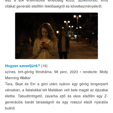
vitákat generáló elsőfilm felelősségről és következményekről.
Hogyan szexeljünk?
(16)
színes, brit-görög filmdráma, 98 perc, 2023 • rendezte: Molly
Manning Walker
Tara, Skye és Em a gimi utáni nyáron egy görög tengerparti
városban, a fiatalokkal teli Maliában veti bele magát az éjszakai
életbe. Tabudöntögető, zavarba ejtő és okos elsőfilm egy Z-
generációs baráti társaságról és egy rosszul elsült nyaralós
buliról.