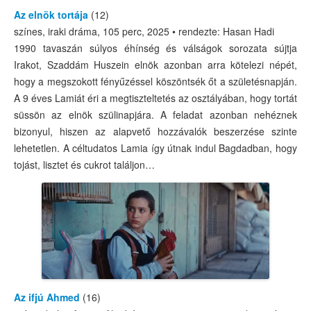
Az elnök tortája
(12)
színes, iraki dráma, 105 perc, 2025 • rendezte: Hasan Hadi
1990 tavaszán súlyos éhínség és válságok sorozata sújtja
Irakot, Szaddám Huszein elnök azonban arra kötelezi népét,
hogy a megszokott fényűzéssel köszöntsék őt a születésnapján.
A 9 éves Lamiát éri a megtiszteltetés az osztályában, hogy tortát
süssön az elnök szülinapjára. A feladat azonban nehéznek
bizonyul, hiszen az alapvető hozzávalók beszerzése szinte
lehetetlen. A céltudatos Lamia így útnak indul Bagdadban, hogy
tojást, lisztet és cukrot találjon…
Az ifjú Ahmed
(16)