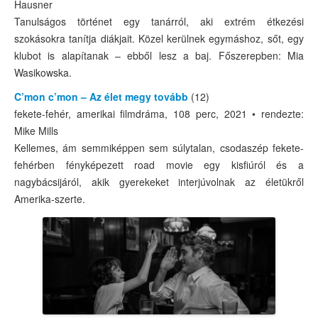
Hausner
Tanulságos történet egy tanárról, aki extrém étkezési
szokásokra tanítja diákjait. Közel kerülnek egymáshoz, sőt, egy
klubot is alapítanak – ebből lesz a baj. Főszerepben: Mia
Wasikowska.
C’mon c’mon – Az élet megy tovább
(12)
fekete-fehér, amerikai filmdráma, 108 perc, 2021 • rendezte:
Mike Mills
Kellemes, ám semmiképpen sem súlytalan, csodaszép fekete-
fehérben fényképezett road movie egy kisfiúról és a
nagybácsijáról, akik gyerekeket interjúvolnak az életükről
Amerika-szerte.