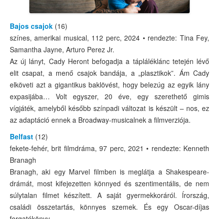
Bajos csajok
(16)
színes, amerikai musical, 112 perc, 2024 • rendezte: Tina Fey,
Samantha Jayne, Arturo Perez Jr.
Az új lányt, Cady Heront befogadja a tápláléklánc tetején lévő
elit csapat, a menő csajok bandája, a „plasztikok”. Ám Cady
elköveti azt a gigantikus baklövést, hogy belezúg az egyik lány
expasijába… Volt egyszer, 20 éve, egy szerethető gimis
vígjáték, amelyből később színpadi változat is készült – nos, ez
az adaptáció ennek a Broadway-musicalnek a filmverziója.
Belfast
(12)
fekete-fehér, brit filmdráma, 97 perc, 2021 • rendezte: Kenneth
Branagh
Branagh, aki egy Marvel filmben is meglátja a Shakespeare-
drámát, most kifejezetten könnyed és szentimentális, de nem
súlytalan filmet készített. A saját gyermekkoráról. Írország,
családi összetartás, könnyes szemek. És egy Oscar-díjas
forgatókönyv.