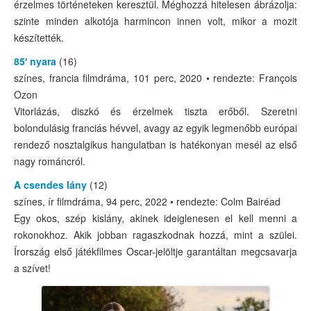
érzelmes történeteken keresztül. Méghozzá hitelesen ábrázolja:
Budapest 150
szinte minden alkotója harmincon innen volt, mikor a mozit
készítették.
Hot topic
85′ nyara
(16)
Fedezd fel a mozit!
színes, francia filmdráma, 101 perc, 2020 • rendezte: François
Ozon
Fiatalokról fiataloknak
Vitorlázás, diszkó és érzelmek tiszta erőből. Szeretni
Dokumentumfilmek
bolondulásig franciás hévvel, avagy az egyik legmenőbb európai
rendező nosztalgikus hangulatban is hatékonyan mesél az első
Magyar filmtöri
nagy románcról.
Kultfilmek
A csendes lány
(12)
színes, ír filmdráma, 94 perc, 2022 • rendezte: Colm Bairéad
Tabu
Egy okos, szép kislány, akinek ideiglenesen el kell menni a
rokonokhoz. Akik jobban ragaszkodnak hozzá, mint a szülei.
Mélyvíz
Írország első játékfilmes Oscar-jelöltje garantáltan megcsavarja
Ünnepek, emléknapok
a szívet!
Az 1956-os forradalom ünnepe – október 23.