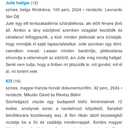
Julie hallgat
(12)
színes, belga filmdráma, 100 perc, 2024 • rendezte: Leonardo
Van Dijl
Julie egy elit teniszakadémia sztárjátékosa, aki előtt fényes jövő
áll. Amikor a lány edzőjével szemben vizsgálat kezdődik és
váratlanul felfüggesztik, a klub minden játékosát arra bíztatják,
hogy mondják el saját tapasztalataikat. Julie azonban úgy dönt,
csendben marad. Lassan minden barátnője, játékostársa
elmondja a véleményét az edzőről, ám Julie még mindig hallgat.
Senki nem tudja, hogy a tiniben mi játszódik le, mit gondol, mit él
át, mi történt vele.
KIX
(16)
színes, magyar-francia-horvát dokumentumfilm, 92 perc, 2024 •
rendezte: Mikulán Dávid és Révész Bálint
Szerteágazó utazás egy budapesti kisfiú felnövésének 12
évébe, amelynek során a randalírozó kölyökből, Sanyiból
felnőttkorára közellenség lesz. A film ritkán látott közelségből
mutatja be a fiú és családja mindennapjait. Kortárs magyar