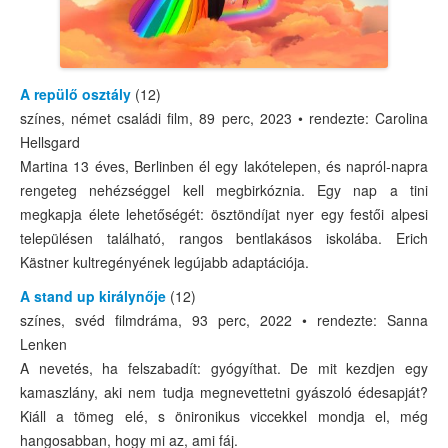
A repülő osztály
(12)
színes, német családi film, 89 perc, 2023 • rendezte: Carolina
Hellsgard
Martina 13 éves, Berlinben él egy lakótelepen, és napról-napra
rengeteg nehézséggel kell megbirkóznia. Egy nap a tini
megkapja élete lehetőségét: ösztöndíjat nyer egy festői alpesi
településen található, rangos bentlakásos iskolába. Erich
Kästner kultregényének legújabb adaptációja.
A stand up királynője
(12)
színes, svéd filmdráma, 93 perc, 2022 • rendezte: Sanna
Lenken
A nevetés, ha felszabadít: gyógyíthat. De mit kezdjen egy
kamaszlány, aki nem tudja megnevettetni gyászoló édesapját?
Kiáll a tömeg elé, s önironikus viccekkel mondja el, még
hangosabban, hogy mi az, ami fáj.