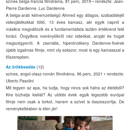
színes belga-francia filmdráma, 81 perc, 2019 • rendezte: Jean-
Pierre Dardenne, Luc Dardenne
A belga-arab kétnemzetiségű Ahmed egy átlagos, szabadidejét
videojátékokkal töltő, 13 éves kamasz, aki egyik napról a
másikra megváltozik és a fundamentalista iszlám értékrend felé
fordul. Öngyilkos merénylőkről néz videókat, anyját és húgát
megszégyeníti. A zseniális, hiperérzékeny Dardenne-fivérek
újabb izgalmas filmje, mint oly sokszor, most is egy kamasszal a
főszerepben.
Az örökbeadás
(12)
színes, angol-olasz-román filmdráma, 96 perc, 2021 • rendezte:
Uberto Pasolini
Mit tegyen az apa, ha tudja, hogy nincs sok hátra az életéből?
Kire bízhatja kisfiát? Az utóbbi évek egyik legszebb európai
filmje nem csak a torkot, hanem a szívet is összeszorítja. De
reménykeltésben is élen jár!