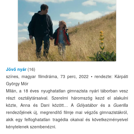
Jövő nyár
(16)
színes, magyar filmdráma, 73 perc, 2022 • rendezte: Kárpáti
György Mór
Milán, a 18 éves nyughatatlan gimnazista nyári táborban vesz
részt osztálytársaival. Szerelmi háromszög kezd el alakulni
közte, Anna és Dani között… A
Gólyatábor
és a
Guerilla
rendezőjének új, megrendítő filmje mai végzős gimnazistákról,
akik egy felfoghatatlan tragédia okaival és következményeivel
kénytelenek szembenézni.