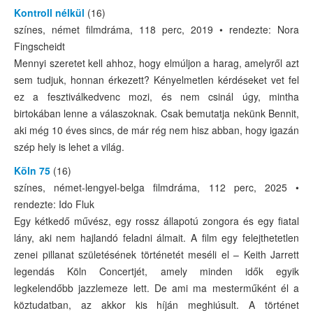
Kontroll nélkül
(16)
színes, német filmdráma, 118 perc, 2019 • rendezte: Nora
Fingscheidt
Mennyi szeretet kell ahhoz, hogy elmúljon a harag, amelyről azt
sem tudjuk, honnan érkezett? Kényelmetlen kérdéseket vet fel
ez a fesztiválkedvenc mozi, és nem csinál úgy, mintha
birtokában lenne a válaszoknak. Csak bemutatja nekünk Bennit,
aki még 10 éves sincs, de már rég nem hisz abban, hogy igazán
szép hely is lehet a világ.
Köln 75
(16)
színes, német-lengyel-belga filmdráma, 112 perc, 2025 •
rendezte: Ido Fluk
Egy kétkedő művész, egy rossz állapotú zongora és egy fiatal
lány, aki nem hajlandó feladni álmait. A film egy felejthetetlen
zenei pillanat születésének történetét meséli el – Keith Jarrett
legendás Köln Concertjét, amely minden idők egyik
legkelendőbb jazzlemeze lett. De ami ma mesterműként él a
köztudatban, az akkor kis híján meghiúsult. A történet