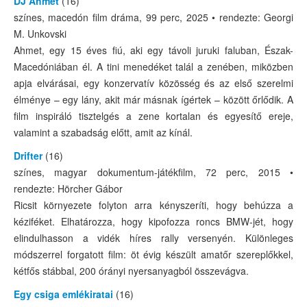
DJ Ahmet
(16)
színes, macedón film dráma, 99 perc, 2025 • rendezte: Georgi
M. Unkovski
Ahmet, egy 15 éves fiú, aki egy távoli juruki faluban, Észak-
Macedóniában él. A tini menedéket talál a zenében, miközben
apja elvárásai, egy konzervatív közösség és az első szerelmi
élménye – egy lány, akit már másnak ígértek – között őrlődik. A
film inspiráló tisztelgés a zene kortalan és egyesítő ereje,
valamint a szabadság előtt, amit az kínál.
Drifter
(16)
színes, magyar dokumentum-játékfilm, 72 perc, 2015 •
rendezte: Hörcher Gábor
Ricsit környezete folyton arra kényszeríti, hogy behúzza a
kéziféket. Elhatározza, hogy kipofozza roncs BMW-jét, hogy
elindulhasson a vidék híres rally versenyén. Különleges
módszerrel forgatott film: öt évig készült amatőr szereplőkkel,
kétfős stábbal, 200 órányi nyersanyagból összevágva.
Egy csiga emlékiratai
(16)