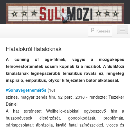
SuliMozi – A Budapest Film Zrt.
iskolai programja
A SULIMOZIRÓL
Fiatalokról fiataloknak
A SuliMoziról
A coming of age-filmek, vagyis a mozgóképes
felnövéstörténetek sosem kopnak ki a moziból. A SuliMozi
Filmesek a SuliMoziról
kínálatának legnépszerűbb tematikus rovata ez, rengeteg
Pedagógusok a SuliMoziról
inspiráló, empatikus, olykor kifejezetten bátor alkotással.
SuliMozisok mondták
#Sohavégetnemérős
(16)
színes, magyar zenés film, 92 perc, 2016 • rendezte: Tiszeker
Cikkek a SuliMoziról
Dániel
A hat történetet Wellhello-dalokkal egybeszövő film a
Az OFOE ajánlása
huszonévesek életérzését, gondolkodását, problémáit,
FILMEK
párkapcsolatait ábrázolja, kiváló fiatal színészekkel, vicces és