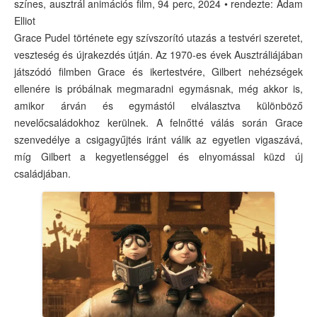
színes, ausztrál animációs film, 94 perc, 2024 • rendezte: Adam
Elliot
Grace Pudel története egy szívszorító utazás a testvéri szeretet,
veszteség és újrakezdés útján. Az 1970-es évek Ausztráliájában
játszódó filmben Grace és ikertestvére, Gilbert nehézségek
ellenére is próbálnak megmaradni egymásnak, még akkor is,
amikor árván és egymástól elválasztva különböző
nevelőcsaládokhoz kerülnek. A felnőtté válás során Grace
szenvedélye a csigagyűjtés iránt válik az egyetlen vigaszává,
míg Gilbert a kegyetlenséggel és elnyomással küzd új
családjában.