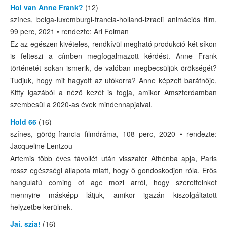
Hol van Anne Frank?
(12)
színes, belga-luxemburgi-francia-holland-izraeli animációs film,
99 perc, 2021 • rendezte: Ari Folman
Ez az egészen kivételes, rendkívül megható produkció két síkon
is felteszi a címben megfogalmazott kérdést. Anne Frank
történetét sokan ismerik, de valóban megbecsüljük örökségét?
Tudjuk, hogy mit hagyott az utókorra? Anne képzelt barátnője,
Kitty igazából a néző kezét is fogja, amikor Amszterdamban
szembesül a 2020-as évek mindennapjaival.
Hold 66
(16)
színes, görög-francia filmdráma, 108 perc, 2020 • rendezte:
Jacqueline Lentzou
Artemis több éves távollét után visszatér Athénba apja, Paris
rossz egészségi állapota miatt, hogy ő gondoskodjon róla. Erős
hangulatú coming of age mozi arról, hogy szeretteinket
mennyire másképp látjuk, amikor igazán kiszolgáltatott
helyzetbe kerülnek.
Jaj, szia!
(16)