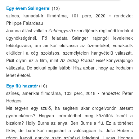
Egy évem Salingerrel
(12)
színes, kanadai-ír filmdráma, 101 perc, 2020 • rendezte:
Philippe Falardeau
Joanna állást vállal a
Zabhegyező
szerzőjének régimódi irodalmi
ügynökségénél. Fő feladata Salinger rajongói leveleinek
feldolgozása, ám amikor elolvassa az üzeneteket, vonakodik
elküldeni a cég szokásos, személytelen hangvételű válaszát.
Picit olyan ez a film, mint
Az ördög Pradát visel
könyvrajongó
változata. De sokkal optimistább! Hisz abban, hogy az irodalom
lehet életcél.
Egy fiú hazatér
(16)
színes, amerikai filmdráma, 103 perc, 2018 • rendezte: Peter
Hedges
Mit tegyen egy szülő, ha segíteni akar drogelvonón átesett
gyermekének? Hogyan teremtődhet meg közöttük ismét a
bizalom? Holly Burns az anya. Ben Burns a fiú. Ez a történet
fiktív, de bármikor megeshet a valóságban is. Julia Roberts
régen kapott ennyire szép színészi feladatot, Lucas Hedges