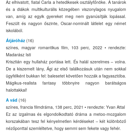
Az elhivatott, fiatal Carla a hetedikesek osztályfőnöke. A tanárok
és a diákok multikulturális közegében viszonylagos nyugalom
van, amíg az egyik gyereket meg nem gyanúsítják lopással.
Feszült és nagyon őszinte, Oscar-nominált látlelet egy német
iskolából.
Átjáróház
(16)
színes, magyar romantikus film, 103 perc, 2022 • rendezte:
Madarász Isti
Krisztián egy hullaház portása lett. És halál szerelmes – volna.
De a kiszemelt lány, Ági az első találkozásuk után nem sokkal
ügyfélként bukkan fel: balesetet követően hozzák a fagyasztóba.
Mágikus-realista fantasy többnyire nagyon barátságos
halottakkal!
A vád
(16)
színes, francia filmdráma, 138 perc, 2021 • rendezte: Yvan Attal
Ez az izgalmas és elgondolkodtató dráma a metoo-mozgalom
korszakában tesz fel kényelmetlen kérdéseket – két különböző
nézőponttal szemléltetve, hogy semmi sem fekete vagy fehér.