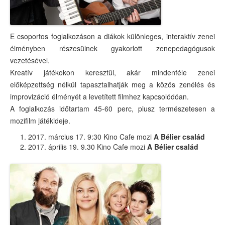
Budapest 150
Hot topic
E csoportos foglalkozáson a diákok különleges, interaktív zenei
élményben részesülnek gyakorlott zenepedagógusok
Fedezd fel a mozit!
vezetésével.
Fiatalokról fiataloknak
Kreatív játékokon keresztül, akár mindenféle zenei
előképzettség nélkül tapasztalhatják meg a közös zenélés és
Dokumentumfilmek
improvizáció élményét a levetített filmhez kapcsolódóan.
A foglalkozás időtartam 45-60 perc, plusz természetesen a
Magyar filmtöri
mozifilm játékideje.
Kultfilmek
2017. március 17. 9:30 Kino Cafe mozi
A Bélier család
2017. április 19. 9.30 Kino Cafe mozi
A Bélier család
Tabu
Mélyvíz
Ünnepek, emléknapok
Az 1956-os forradalom ünnepe – október 23.