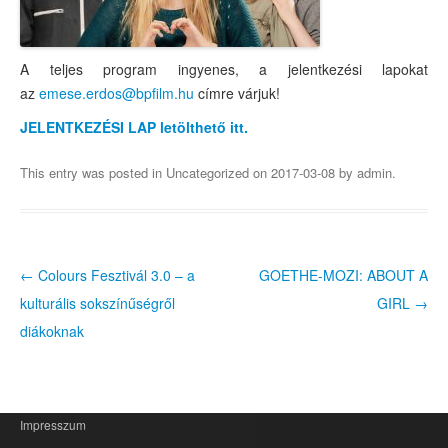
Karácsony – december 24.
A Magyar Kultúra Napja – január 22.
A teljes program ingyenes, a jelentkezési lapokat
A Holokauszt Nemzetközi Emléknapja – január 27.
az
emese.erdos@bpfilm.hu
címre várjuk!
JELENTKEZÉSI LAP letölthető itt.
A Kommunizmus Áldozatainak Emléknapja – február 25.
Az 1848–49-es forradalom és szabadságharc ünnepe – már
This entry was posted in
Uncategorized
on
2017-03-08
by
admin
.
Húsvét
A Föld Napja – április 22.
←
Colours Fesztivál 3.0 – a
GOETHE-MOZI: ABOUT A
Post navigation
Kereshető filmlista
kulturális sokszínűségről
GIRL
→
Archívum
diákoknak
MOZIK
IDŐPONTFOGLALÁS
Impresszum