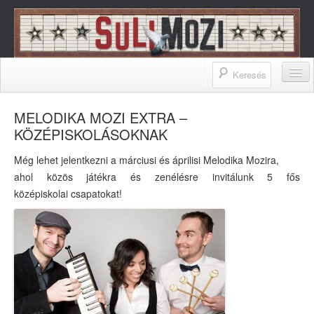
SuliMozi – A Budapest Film Zrt.
iskolai programja
A SULIMOZIRÓL
MELODIKA MOZI EXTRA –
KÖZÉPISKOLÁSOKNAK
A SuliMoziról
Még lehet jelentkezni a márciusi és áprilisi Melodika Mozira,
Filmesek a SuliMoziról
ahol közös játékra és zenélésre invitálunk 5 fős
Pedagógusok a SuliMoziról
középiskolai csapatokat!
SuliMozisok mondták
Cikkek a SuliMoziról
Az OFOE ajánlása
FILMEK